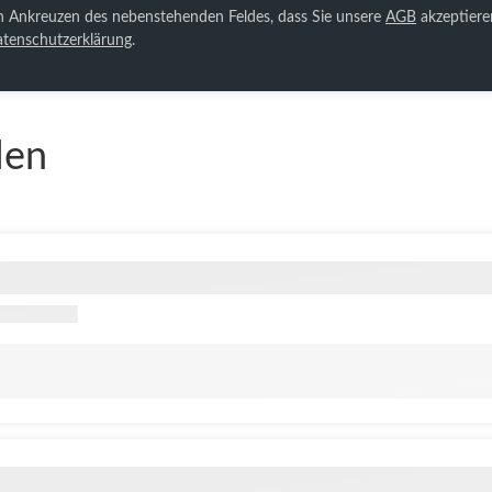
ch Ankreuzen des nebenstehenden Feldes, dass Sie unsere
AGB
akzeptiere
tenschutzerklärung
.
len